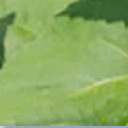
「令和7年版 住民基本台帳 人口・世帯数表」の
発行日は9月上旬です
2025.7.15
セミナー情報
セミナー情報を更新しました
2025.7.15
データベース
緯度経度付き全国沿線・駅データベースを更新し
ました
2025.7.10
郵便番号情報
郵便番号情報を更新しました
2025.7.10
地名変更情報
地名変更情報を更新しました
2025.6.16
各種情報提供
ニュースレターを更新しました
2025.6.10
セミナー情報
セミナー情報を更新しました
2025.6.10
郵便番号情報