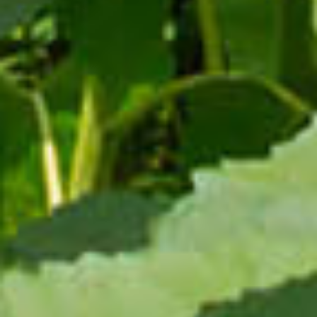
2025.8.29
住所マスター
全国町・字ファイル対応 大口事業所個別番号デ
ータファイルを更新しました
2025.8.20
データベース
全国人口統計マスターを更新しました
2025.8.20
データベース
推計年齢階級別人口付き全国人口統計マスターを
更新しました
2025.8.20
各種情報提供
2025年4月調査による市区町村別人口・世帯数を
公開しました
2025.8.12
郵便番号情報
郵便番号情報を更新しました
2025.8.12
地名変更情報
地名変更情報を更新しました
2025.7.30
書籍情報