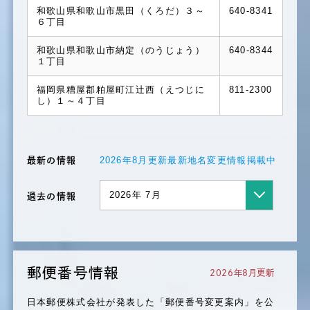
2025.4.10
郵便番号情報
和歌山県和歌山市黒田（くろだ）３～
640-8341
６丁目
郵便番号情報を更新しました
2025.4.10
地名変更情報
和歌山県和歌山市納定（のうじょう）
640-8344
１丁目
地名変更情報を更新しました
2025.3.28
福岡県糟屋郡粕屋町江辻西（えつじに
811-2300
セミナー情報
し）１～４丁目
セミナー情報を更新しました
2025.3.21
各種情報提供
ニュースレターを更新しました
2026年8月更新最新地名変更情報掲載中
最新の情報
2025.3.10
郵便番号情報
郵便番号情報を更新しました
2026年 7月
過去の情報
2025.3.10
地名変更情報
地名変更情報を更新しました
2025.2.13
住所マスター
郵便番号情報
2026年8月更新
全国町・字ファイル対応 大口事業所個別番号デ
ータファイルを更新しました
日本郵便株式会社が発表した「郵便番号変更案内」を公