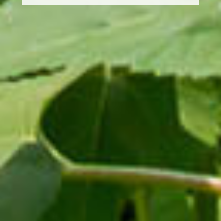
2025.10.17
データベース
緯度経度付き全国沿線・駅データベースを更新し
ました
2025.10.10
郵便番号情報
郵便番号情報を更新しました
2025.10.10
地名変更情報
地名変更情報を更新しました
2025.9.18
各種情報提供
ニュースレターを更新しました
2025.9.10
郵便番号情報
郵便番号情報を更新しました
2025.9.10
地名変更情報
地名変更情報を更新しました
2025.9.1
書籍情報
「令和7年版 住民基本台帳 人口・世帯数表」
の発売日は9月1日です