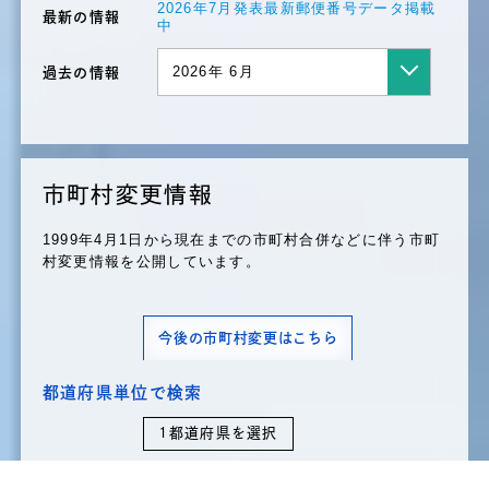
2024.12.10
地名変更情報
2026年7月発表最新郵便番号データ掲載
最新の情報
中
地名変更情報を更新しました
2023.11.14
住所マスター
2026年 6月
過去の情報
全国町・字ファイル対応 大口事業所個別番号デ
ータベースを更新しました
2024.11.11
郵便番号情報
郵便番号情報を更新しました
市町村変更情報
2024.11.11
地名変更情報
1999年4月1日から現在までの市町村合併などに伴う市町
地名変更情報を更新しました
村変更情報を公開しています。
2024.11.5
データベース
全国都道府県庁・市区町村役場データベースを更
新しました
今後の市町村変更はこちら
2024.11.1
各種情報提供
都道府県単位で検索
カレンダーの応募受付を開始しました
1都道府県を選択
2024.10.23
住所マスター
全国町・字ファイルの収録件数ページを更新しま
した