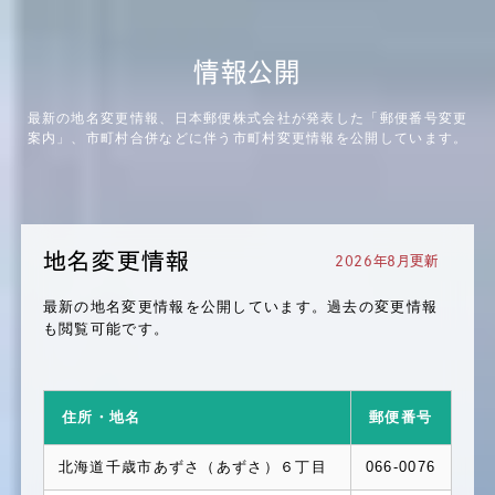
郵便番号情報を更新しました
2025.6.10
地名変更情報
情報公開
地名変更情報を更新しました
最新の地名変更情報、日本郵便株式会社が発表した「郵便番号変更
2025.6.4
住所マスター
案内」、市町村合併などに伴う市町村変更情報を公開しています。
全国町・字ファイル対応 大口事業所個別番号デ
ータファイルを更新しました
2025.6.4
住所マスター
全国町・字ファイルの収録件数ページを更新しま
地名変更情報
した
2026年8月更新
2025.5.12
郵便番号情報
最新の地名変更情報を公開しています。過去の変更情報
郵便番号情報を更新しました
も閲覧可能です。
2025.5.12
地名変更情報
地名変更情報を更新しました
住所・地名
郵便番号
2025.4.21
セミナー情報
セミナー情報を更新しました
北海道千歳市あずさ（あずさ）６丁目
066-0076