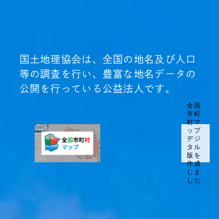
国土地理協会は、
全国の地名及び人口
等の調査を行い、
豊富な地名データの
公開を行っている
公益法人です。
全国
市町
村マ
ップ
デジ
タル
版を
作成
しま
した