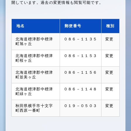
2025.2.10
郵便番号情報
開しています。過去の変更情報も閲覧可能です。
郵便番号情報を更新しました
2025.2.10
地名変更情報
地名
郵便番号
種別
地名変更情報を更新しました
2025.1.15
データベース
北海道標津郡中標津
０８６－１１３５
変更
町旭ヶ丘
緯度経度付き全国沿線・駅データベースを更新し
ました
北海道標津郡中標津
０８６－１１５３
変更
2025.1.10
郵便番号情報
町桜ヶ丘
郵便番号情報を更新しました
北海道標津郡中標津
０８６－１１５６
変更
町並美ヶ丘
2025.1.10
地名変更情報
地名変更情報を更新しました
北海道標津郡中標津
０８６－１１４８
変更
町緑ヶ丘
2024.12.20
各種情報提供
ニュースレターを更新しました
秋田県横手市十文字
０１９－０５０３
変更
町西原一番町
2024.12.10
郵便番号情報
郵便番号情報を更新しました