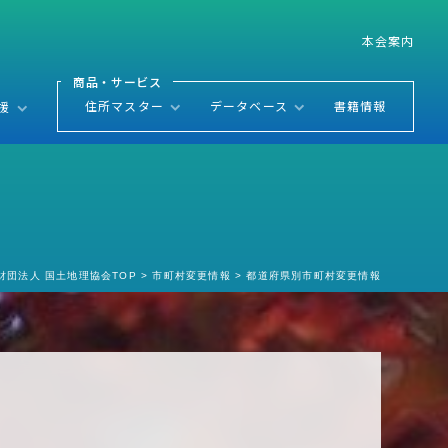
本会案内
推計年齢階級別人口付き全国人口統計マスター
商品・サービス
郵便番号対応 全国人口統計マスター
全国町・字ファイル 代表点データファイル
住所マスター
データベース
書籍情報
援
全国都道府県庁・市区町村役場データベース
地域政策支援（案内）
全国町・字ファイル（11桁住所コード）付番システム
全国郵便番号界地図データベース
位置情報付与システム
緯度経度付与サービス
財団法人 国土地理協会TOP
市町村変更情報
都道府県別市町村変更情報