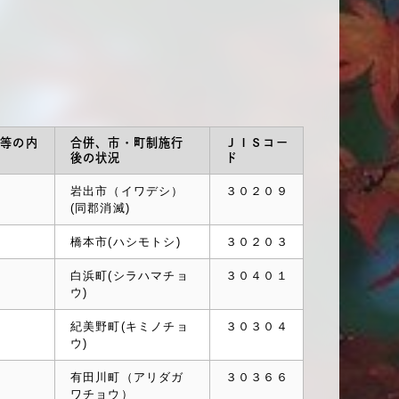
併等の内
合併、市・町制施行
ＪＩＳコー
後の状況
ド
制
岩出市（イワデシ）
３０２０９
(同郡消滅)
併
橋本市(ハシモトシ)
３０２０３
併
白浜町(シラハマチョ
３０４０１
ウ)
併
紀美野町(キミノチョ
３０３０４
ウ)
併
有田川町（アリダガ
３０３６６
ワチョウ）