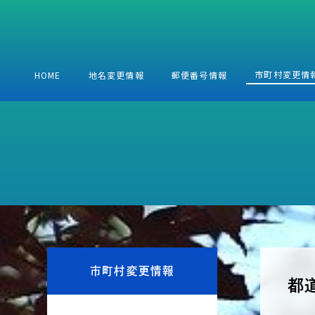
全国人口統計マスター
推計各歳別人口付き全国人口統計マスター
全国町・字ファイル
市町村変更情
HOME
地名変更情報
郵便番号情報
大字版全国人口統計マスター
市町村変更情報
各種情報提供
セミナー
助成・支援
住所マスター
データベース
学術研究助成（案内）
学術研究助成（実
過去のセミナー
市区町村別人口・世帯数
全国町・字ファイル対応 大口事業所個別番号データファ
助成
都道府県別市町村変更情報
全国市町村マップ
緯度経度付き全国沿線・駅データベース
11桁住所コード付番サービス
住友電気工業株式会社製全国デジタル道路地図データベー
電話履歴情報データベース
市町村変更情報
都