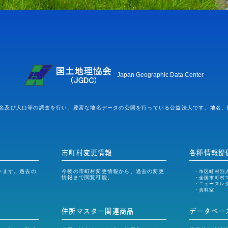
Japan Geographic Data Center
名及び人口等の調査を行い、豊富な地名データの公開を行っている公益法人です。地名、郵便
市町村変更情報
各種情報提
います。過去の
今後の市町村変更情報から、過去の変更
市区町村別
情報まで閲覧可能。
全国市町村
ニュースレ
資料室
住所マスター関連商品
データベー