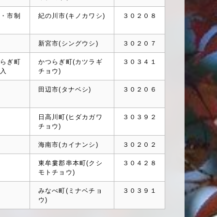
併・市制
紀の川市(キノカワシ)
３０２０８
併
新宮市(シングウシ)
３０２０７
つらぎ町
かつらぎ町(カツラギ
３０３４１
編入
チョウ)
併
田辺市(タナベシ)
３０２０６
併
日高川町(ヒダカガワ
３０３９２
チョウ)
併
海南市(カイナンシ)
３０２０２
併
東牟婁郡串本町(クシ
３０４２８
モトチョウ)
併
みなべ町(ミナベチョ
３０３９１
ウ)