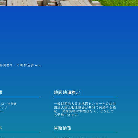
番号、市町村合併 etc.
供
地図地理検定
一般財団法人日本地図センターと公益財
人口・世帯数
団法人国土地理協会が共同で実施する検
マップ
定。 受検資格の制限はなく、どなたで
ター
も受検できます。
ス
書籍情報