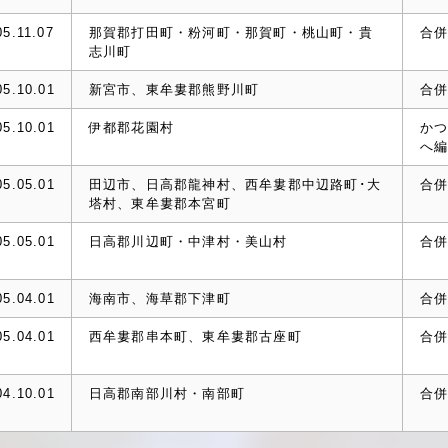
05.11.07
那賀郡打田町・粉河町・那賀町・桃山町・貴
合
志川町
05.10.01
新宮市、東牟婁郡熊野川町
合
05.10.01
伊都郡花園村
か
へ
05.05.01
田辺市、日高郡龍神村、西牟婁郡中辺路町･大
合
塔村、東牟婁郡本宮町
05.05.01
日高郡川辺町・中津村・美山村
合
05.04.01
海南市、海草郡下津町
合
05.04.01
西牟婁郡串本町、東牟婁郡古座町
合
04.10.01
日高郡南部川村・南部町
合