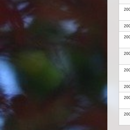
20
20
20
20
20
20
20
20