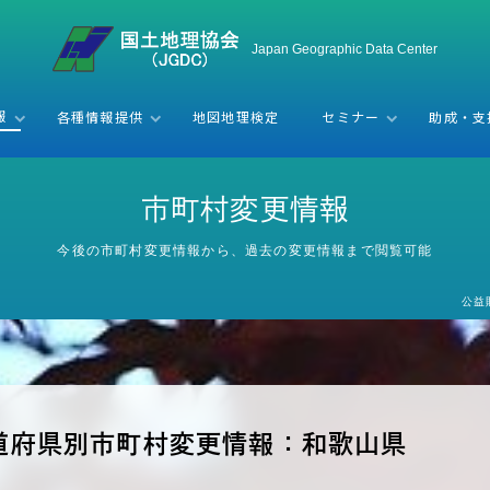
Japan Geographic Data Center
全国人口統計マスター （時系列版）
全国人口統計マスター （将来推計人口）
全国町・字ファイル 英字データファイル
報
各種情報提供
地図地理検定
セミナー
助成・支
経済センサスデータ（町丁目別事業所企業統計データ）
績）
学術研究助成（報告集）
学術補助支援（案内）
イル
ニュースレター
全国町・字ファイル 新旧対応ファイル
資料室
支援
全国町丁目・字界地図データベース
全国町・字ファイル対応 カスタマーバーコード付番システム
ス
住所ポイントデータベース（町丁目レベル、番地・号レベル）
市町村変更情報
今後の市町村変更情報から、過去の変更情報まで閲覧可能
公益
道府県別市町村変更情報：和歌山県