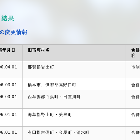
索結果
の変更情報
施年月日
旧市町村名
合
容
06.04.01
那賀郡岩出町
市
06.03.01
橋本市、伊都郡高野口町
合
06.03.01
西牟婁郡白浜町・日置川町
合
06.01.01
海草郡野上町・美里町
合
06.01.01
有田郡吉備町・金屋町・清水町
合